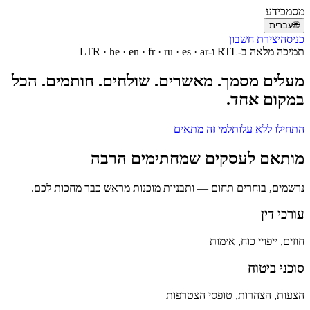
מסמכידע
🌐
עברית
כניסה
יצירת חשבון
תמיכה מלאה ב-RTL ו-LTR · he · en · fr · ru · es · ar
מעלים מסמך. מאשרים. שולחים. חותמים. הכל
במקום אחד.
התחילו ללא עלות
למי זה מתאים
מותאם לעסקים שמחתימים הרבה
נרשמים, בוחרים תחום — ותבניות מוכנות מראש כבר מחכות לכם.
עורכי דין
חוזים, ייפויי כוח, אימות
סוכני ביטוח
הצעות, הצהרות, טופסי הצטרפות